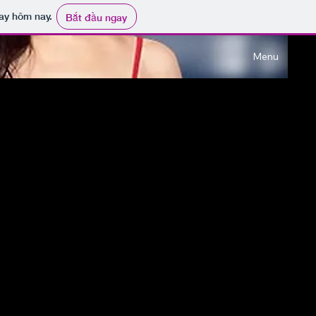
ay hôm nay.
Bắt đầu ngay
Menu