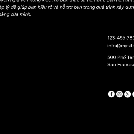
p lý để giúp bạn hiểu rõ và hỗ trợ bạn trong quá trình xây dự
hàng của mình.
123-456-78
info@mysit
500 Phố Ter
San Francis