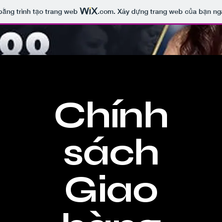
bằng trình tạo trang web
.com
. Xây dựng trang web của bạn ng
Chính
sách
Giao